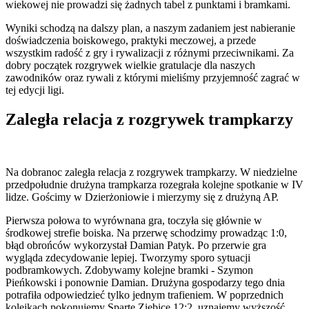
wiekowej nie prowadzi się żadnych tabel z punktami i bramkami.
Wyniki schodzą na dalszy plan, a naszym zadaniem jest nabieranie
doświadczenia boiskowego, praktyki meczowej, a przede
wszystkim radość z gry i rywalizacji z różnymi przeciwnikami. Za
dobry początek rozgrywek wielkie gratulacje dla naszych
zawodników oraz rywali z którymi mieliśmy przyjemność zagrać w
tej edycji ligi.
Zaległa relacja z rozgrywek trampkarzy
Na dobranoc zaległa relacja z rozgrywek trampkarzy. W niedzielne
przedpołudnie drużyna trampkarza rozegrała kolejne spotkanie w IV
lidze. Gościmy w Dzierżoniowie i mierzymy się z drużyną AP.
Pierwsza połowa to wyrównana gra, toczyła się głównie w
środkowej strefie boiska. Na przerwę schodzimy prowadząc 1:0,
błąd obrońców wykorzystał Damian Patyk. Po przerwie gra
wygląda zdecydowanie lepiej. Tworzymy sporo sytuacji
podbramkowych. Zdobywamy kolejne bramki - Szymon
Pieńkowski i ponownie Damian. Drużyna gospodarzy tego dnia
potrafiła odpowiedzieć tylko jednym trafieniem. W poprzednich
kolejkach pokonujemy Spartę Ziębice 12:2, uznajemy wyższość