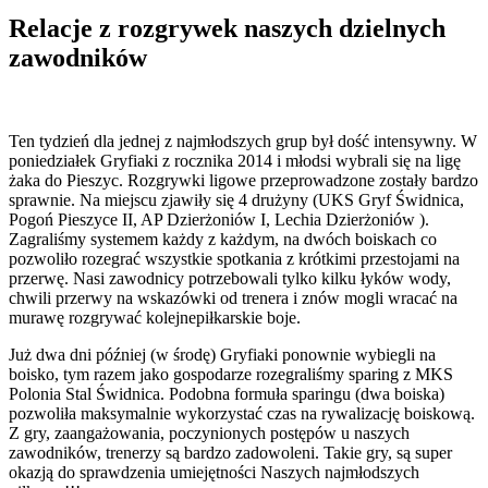
Relacje z rozgrywek naszych dzielnych
zawodników
Ten tydzień dla jednej z najmłodszych grup był dość intensywny. W
poniedziałek Gryfiaki z rocznika 2014 i młodsi wybrali się na ligę
żaka do Pieszyc. Rozgrywki ligowe przeprowadzone zostały bardzo
sprawnie. Na miejscu zjawiły się 4 drużyny (UKS Gryf Świdnica,
Pogoń Pieszyce II, AP Dzierżoniów I, Lechia Dzierżoniów ).
Zagraliśmy systemem każdy z każdym, na dwóch boiskach co
pozwoliło rozegrać wszystkie spotkania z krótkimi przestojami na
przerwę. Nasi zawodnicy potrzebowali tylko kilku łyków wody,
chwili przerwy na wskazówki od trenera i znów mogli wracać na
murawę rozgrywać kolejnepiłkarskie boje.
Już dwa dni później (w środę) Gryfiaki ponownie wybiegli na
boisko, tym razem jako gospodarze rozegraliśmy sparing z MKS
Polonia Stal Świdnica. Podobna formuła sparingu (dwa boiska)
pozwoliła maksymalnie wykorzystać czas na rywalizację boiskową.
Z gry, zaangażowania, poczynionych postępów u naszych
zawodników, trenerzy są bardzo zadowoleni. Takie gry, są super
okazją do sprawdzenia umiejętności Naszych najmłodszych