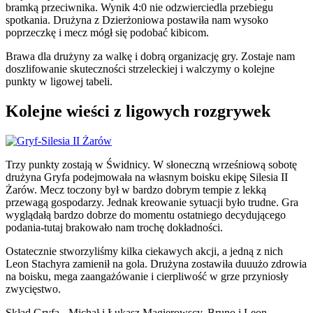
bramką przeciwnika. Wynik 4:0 nie odzwierciedla przebiegu
spotkania. Drużyna z Dzierżoniowa postawiła nam wysoko
poprzeczkę i mecz mógł się podobać kibicom.
Brawa dla drużyny za walkę i dobrą organizację gry. Zostaje nam
doszlifowanie skuteczności strzeleckiej i walczymy o kolejne
punkty w ligowej tabeli.
Kolejne wieści z ligowych rozgrywek
Trzy punkty zostają w Świdnicy. W słoneczną wrześniową sobotę
drużyna Gryfa podejmowała na własnym boisku ekipę Silesia II
Żarów. Mecz toczony był w bardzo dobrym tempie z lekką
przewagą gospodarzy. Jednak kreowanie sytuacji było trudne. Gra
wyglądałą bardzo dobrze do momentu ostatniego decydującego
podania-tutaj brakowało nam trochę dokładności.
Ostatecznie stworzyliśmy kilka ciekawych akcji, a jedną z nich
Leon Stachyra zamienił na gola. Drużyna zostawiła duuużo zdrowia
na boisku, mega zaangażówanie i cierpliwość w grze przyniosły
zwycięstwo.
Skład Gryfa - Michał i Łukasz Magierowscy, Bruno i Leon