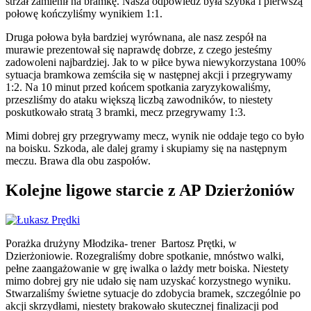
strzał zamienił na bramkę. Nasza odpowiedź była szybka i pierwszą
połowę kończyliśmy wynikiem 1:1.
Druga połowa była bardziej wyrównana, ale nasz zespół na
murawie prezentował się naprawdę dobrze, z czego jesteśmy
zadowoleni najbardziej. Jak to w piłce bywa niewykorzystana 100%
sytuacja bramkowa zemściła się w następnej akcji i przegrywamy
1:2. Na 10 minut przed końcem spotkania zaryzykowaliśmy,
przeszliśmy do ataku większą liczbą zawodników, to niestety
poskutkowało stratą 3 bramki, mecz przegrywamy 1:3.
Mimi dobrej gry przegrywamy mecz, wynik nie oddaje tego co było
na boisku. Szkoda, ale dalej gramy i skupiamy się na następnym
meczu. Brawa dla obu zaspołów.
Kolejne ligowe starcie z AP Dzierżoniów
Porażka drużyny Młodzika- trener Bartosz Prętki, w
Dzierżoniowie. Rozegraliśmy dobre spotkanie, mnóstwo walki,
pełne zaangażowanie w grę iwalka o lażdy metr boiska. Niestety
mimo dobrej gry nie udało się nam uzyskać korzystnego wyniku.
Stwarzaliśmy świetne sytuacje do zdobycia bramek, szczególnie po
akcji skrzydłami, niestety brakowało skutecznej finalizacji pod