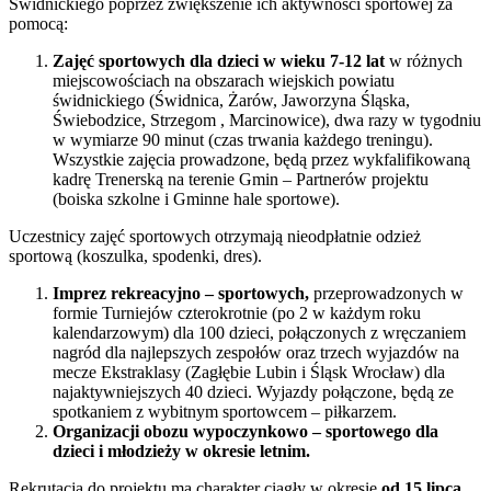
Świdnickiego poprzez zwiększenie ich aktywności sportowej za
pomocą:
Zajęć sportowych dla dzieci w wieku 7-12 lat
w różnych
miejscowościach na obszarach wiejskich powiatu
świdnickiego (Świdnica, Żarów, Jaworzyna Śląska,
Świebodzice, Strzegom , Marcinowice), dwa razy w tygodniu
w wymiarze 90 minut (czas trwania każdego treningu).
Wszystkie zajęcia prowadzone, będą przez wykfalifikowaną
kadrę Trenerską na terenie Gmin – Partnerów projektu
(boiska szkolne i Gminne hale sportowe).
Uczestnicy zajęć sportowych otrzymają nieodpłatnie odzież
sportową (koszulka, spodenki, dres).
Imprez rekreacyjno – sportowych,
przeprowadzonych w
formie Turniejów czterokrotnie (po 2 w każdym roku
kalendarzowym) dla 100 dzieci, połączonych z wręczaniem
nagród dla najlepszych zespołów oraz trzech wyjazdów na
mecze Ekstraklasy (Zagłębie Lubin i Śląsk Wrocław) dla
najaktywniejszych 40 dzieci. Wyjazdy połączone, będą ze
spotkaniem z wybitnym sportowcem – piłkarzem.
Organizacji obozu wypoczynkowo – sportowego dla
dzieci i młodzieży w okresie letnim.
Rekrutacja do projektu ma charakter ciągły w okresie
od 15 lipca