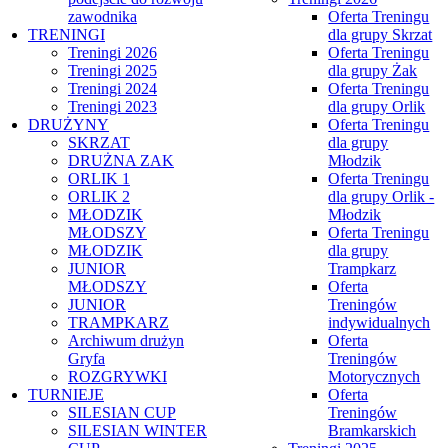
zawodnika
Oferta Treningu
TRENINGI
dla grupy Skrzat
Treningi 2026
Oferta Treningu
Treningi 2025
dla grupy Żak
Treningi 2024
Oferta Treningu
Treningi 2023
dla grupy Orlik
DRUŻYNY
Oferta Treningu
SKRZAT
dla grupy
DRUŻNA ZAK
Młodzik
ORLIK 1
Oferta Treningu
ORLIK 2
dla grupy Orlik -
MŁODZIK
Młodzik
MŁODSZY
Oferta Treningu
MŁODZIK
dla grupy
JUNIOR
Trampkarz
MŁODSZY
Oferta
JUNIOR
Treningów
TRAMPKARZ
indywidualnych
Archiwum drużyn
Oferta
Gryfa
Treningów
ROZGRYWKI
Motorycznych
TURNIEJE
Oferta
SILESIAN CUP
Treningów
SILESIAN WINTER
Bramkarskich