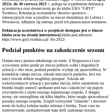
2022r. do 30 czerwca 2023
i polega na wypełnieniu deklaracji
uczestnictwa oraz dostarczeniu go do klubu UKS "GRYF"
Świdnica. Rekrutacja uczestników obozów sportowo –
rekreacyjnych oraz wyjazdów na mecze ekstraklasy do Lubina i
Wrocławia, odbędzie się miesiąc przed ich planowanym terminem.
Deklaracja uczestnictwa w projekcie dostępna jest w biurze
klubu oraz na stronie internetowej
klubu
pod adresem:
https://www.gryf.swidnica.pl/ /fio-2022/
Podział punktów na zakończenie sezonu
Ostatni mecz juniora młodszego na remis. Z Boguszowa Gorc
wywozimy jeden punkt po meczu pełnym walki i dogodnych
sytuacji z obu stron, podział punktów wydaje się sprawiedliwy. W
kontekście całego meczu, szkoda straconych punktów, lecz ten
mecz równie dobrze mogliśmy przegrać. Szkoda nie
wykorzystanych sytuacji z początku meczu, które zamienione na
bramki mogły ustawić spotkanie pod nas i zakończyć się piątym
zwycięstwem z rzędu naszego najstarszego zespołu. Z drugiej
strony, nie ustrzegliśmy się kilku błędów, które mogły spowodować
porażkę naszego zespołu. Zespół wytrzymał "ciśnienie" i dowiózł
remis do końca kolejna nauka zebrana z boiska. Teraz czas na
roztrenowanie, podsumowanie tego dość szalonego sezonu.