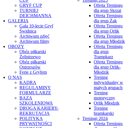
CUP
Treningi 2025
GRYF CUP
Oferta Treningu
TURNIEJ
dla grup Skrzat
DEICHMANNA
Oferta Treningu
GALERIA
dla grup Żak
Gala 10-lecie Gryf
Oferta Treningu
Świdnica
dla grup Orlik
Archiwum zdjęć
Oferta Treningu
Archiwum filmy
dla grup Młodzik
OBOZY
Oferta Treningu
Obóz piłkarski
dla grup
Żelistrzewo
Trampkarz
Obóz piłkarski
Oferta Treningu
Ostrzeszów
dla grup Orlik-
Ferie z Gryfem
Młodzik
O NAS
Trening
KADRA
indywidualny w
REGULAMINY
małych grupach
FORMULARZE
Trening
BAZA
motoryczny
SZKOLENIOWA
Orlik Młodzik
DROGA KARIERY-
Trening
REKRUTACJA
bramkarski
POLITYKA
Treningi 2024
PRYWATNOŚCI
Oferta Treningu