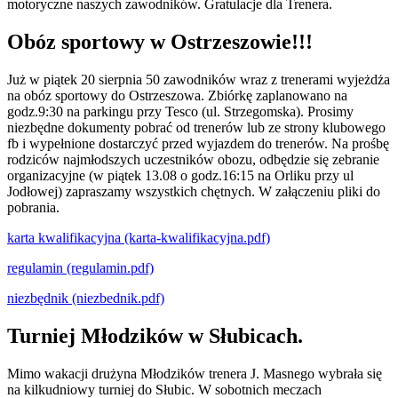
motoryczne naszych zawodników. Gratulacje dla Trenera.
Obóz sportowy w Ostrzeszowie!!!
Już w piątek 20 sierpnia 50 zawodników wraz z trenerami wyjeżdża
na obóz sportowy do Ostrzeszowa. Zbiórkę zaplanowano na
godz.9:30 na parkingu przy Tesco (ul. Strzegomska). Prosimy
niezbędne dokumenty pobrać od trenerów lub ze strony klubowego
fb i wypełnione dostarczyć przed wyjazdem do trenerów. Na prośbę
rodziców najmłodszych uczestników obozu, odbędzie się zebranie
organizacyjne (w piątek 13.08 o godz.16:15 na Orliku przy ul
Jodłowej) zapraszamy wszystkich chętnych. W załączeniu pliki do
pobrania.
karta kwalifikacyjna (karta-kwalifikacyjna.pdf)
regulamin (regulamin.pdf)
niezbędnik (niezbednik.pdf)
Turniej Młodzików w Słubicach.
Mimo wakacji drużyna Młodzików trenera J. Masnego wybrała się
na kilkudniowy turniej do Słubic. W sobotnich meczach