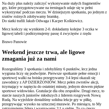
Na duży plus należy zaliczyć wykonywanie stałych fragmentów
gry, które przygotowywane na treningach udaje się w pełni
wykorzystać podczas meczu. W dzisiejszym spotkaniu, po jednym z
rzutów rożnych zdobywamy bramkę
.
Do siatki trafili Jakub Odwaga i Kacper Kośkiewicz.
Mecz kończy się wynikiem 2-0. dokładamy kolejne 3 oczka w
ligowej tabeli i podtrzymujemy passę 4 zwycięstw z rzędu
Brawo Panowie
Weekend jeszcze trwa, ale ligowe
zmagania już za nami
Rozegraliśmy 3 spotkania i zdobyliśmy 6 punktów, lecz jedna
wygrana liczy się podwójnie. Pierwsze spotkanie pełne emocji i
sportowej walki na boisku przegrywamy 3:4 lepsi okazali się
zawodnicy z AP DZIERŻONIÓW. Mecz pełen zwrotów akcji,
trzymający w napięciu do ostatniej minuty, jednym słowem piękne
sportowe widowisko. Gratulacje dla obu zespołów. Drugi mecz, to
starcie naszych juniorów młodszych z liderem rozgrywek Nową
Rudą. Na wyjeździe dostaliśmy solidna lekcje gry w piłkę,
przegrywając wysoko na sztucznej murawie. Po miesiącu, to My
zatrzymujemy lidera i wygrywamy 2:1 u siebie. To co cieszy