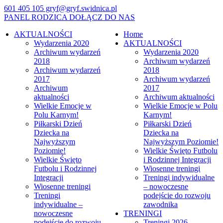
601 405 105
gryf@gryf.swidnica.pl
PANEL RODZICA
DOŁĄCZ DO NAS
AKTUALNOŚCI
Home
Wydarzenia 2020
AKTUALNOŚCI
Archiwum wydarzeń
Wydarzenia 2020
2018
Archiwum wydarzeń
Archiwum wydarzeń
2018
2017
Archiwum wydarzeń
Archiwum
2017
aktualności
Archiwum aktualności
Wielkie Emocje w
Wielkie Emocje w Polu
Polu Karnym!
Karnym!
Piłkarski Dzień
Piłkarski Dzień
Dziecka na
Dziecka na
Najwyższym
Najwyższym Poziomie!
Poziomie!
Wielkie Święto Futbolu
Wielkie Święto
i Rodzinnej Integracji
Futbolu i Rodzinnej
Wiosenne treningi
Integracji
Treningi indywidualne
Wiosenne treningi
– nowoczesne
Treningi
podejście do rozwoju
indywidualne –
zawodnika
nowoczesne
TRENINGI
podejście do rozwoju
Treningi 2026