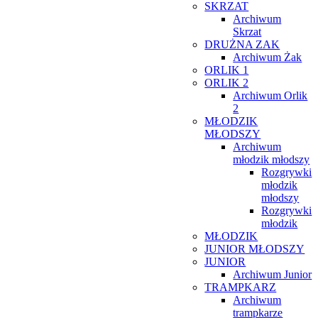
SKRZAT
Archiwum
Skrzat
DRUŻNA ZAK
Archiwum Żak
ORLIK 1
ORLIK 2
Archiwum Orlik
2
MŁODZIK
MŁODSZY
Archiwum
młodzik młodszy
Rozgrywki
młodzik
młodszy
Rozgrywki
młodzik
MŁODZIK
JUNIOR MŁODSZY
JUNIOR
Archiwum Junior
TRAMPKARZ
Archiwum
trampkarze