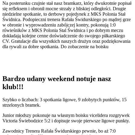
Na posterunku czujnie stał nasz bramkarz, który dwukrotnie popisał
się refleksem i obronił mocne strzały z bliskiej odległości. Drugie
niedzielne spotkanie, to derbowy pojedynek z MKS Polonia Stał
Świdnica. Podopieczni trenera Rafała Świdurskiego po mądrej grze
w obronie i wyprowadzeniu zabójczej kontry, pokonują 1:0
rówieśników z MKS Polonia Stal Świdnica i po dobrym meczu
dokładają kolejne cenne doświadczenie do swojego piłkarskiego
CV. Gratulacje dla wszystkich naszych drużyn oraz podziękowania
dla rywali za dobre spotkania. Do zobaczenie na boisku
Bardzo udany weekend notuje nasz
klub!!!
Szybko o liczbach: 3 spotkania ligowe, 9 zdobytych punktów, 15
strzelonych bramek.
Junior młodszy pokonuje na własnym boisku vicelidera rozgrywek
Victoria Świebodzice 5:2 i dopisuje swoje pierwsze ligowe punkty.
Zawodnicy Trenera Rafała Świdurskiego pewnie, bo aż 7:0