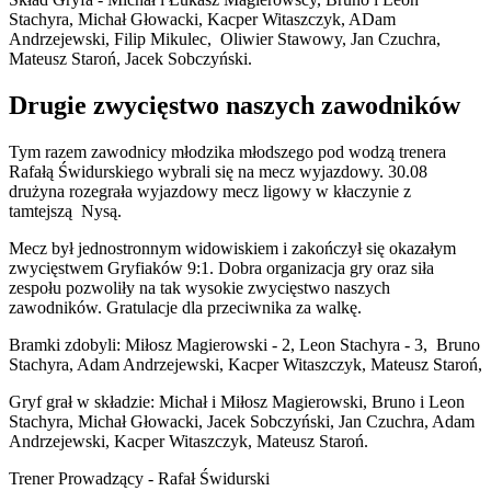
Stachyra, Michał Głowacki, Kacper Witaszczyk, ADam
Andrzejewski, Filip Mikulec, Oliwier Stawowy, Jan Czuchra,
Mateusz Staroń, Jacek Sobczyński.
Drugie zwycięstwo naszych zawodników
Tym razem zawodnicy młodzika młodszego pod wodzą trenera
Rafałą Świdurskiego wybrali się na mecz wyjazdowy. 30.08
drużyna rozegrała wyjazdowy mecz ligowy w kłaczynie z
tamtejszą Nysą.
Mecz był jednostronnym widowiskiem i zakończył się okazałym
zwycięstwem Gryfiaków 9:1. Dobra organizacja gry oraz siła
zespołu pozwoliły na tak wysokie zwycięstwo naszych
zawodników. Gratulacje dla przeciwnika za walkę.
Bramki zdobyli: Miłosz Magierowski - 2, Leon Stachyra - 3, Bruno
Stachyra, Adam Andrzejewski, Kacper Witaszczyk, Mateusz Staroń,
Gryf grał w składzie: Michał i Miłosz Magierowski, Bruno i Leon
Stachyra, Michał Głowacki, Jacek Sobczyński, Jan Czuchra, Adam
Andrzejewski, Kacper Witaszczyk, Mateusz Staroń.
Trener Prowadzący - Rafał Świdurski