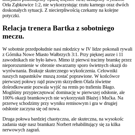
Orła Ząbkowice 1:2, nie wykorzystując rzutu karnego oraz dwóch
doskonałych sytuacji. Z niecierpliwością czekamy na kolejne
potyczki.
Relacja trenera Bartka z sobotniego
meczu.
W sobotnie przedpołudnie nasi młodzicy w IV lidze pokonali rywali
z Górnika Nowe Miasto Wałbrzych 3:1. Przy pięknej aurze i 11
zawodnikach nie było łatwo. Mimo iż pierwsi tracimy bramkę przez
nieporozumienie w obronie stwarzamy sporo świetnych okazji do
wyrównania. Brakuje skutecznego wykończenia. Celowniki
naszych napastnków muszą zostać poprawione. W końcówce
pierwszej połowy rajd prawym skrzydłem Olafa iświetne
dośrodkowanie pozwala wyjść na remis po trafieniu Błago.
Mogliśmy przypieczętować dominację w pierwszej odsłonie, ale
100% okazji bramkowych nie wykorzystali Błażej i Mućka. Na
przerwę schodzimy przy wyniku remisowym i gra w drugiej
odsłonie zaczyna się od nowa.
Druga połowa bardziej chaotyczna, ale skuteczna, na wysokośc
zadania staje nasz bramkarz Norbert rehabilitujący się za kilka
nerwowych zagrań.