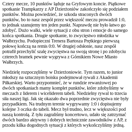
Cztery mecze, 10 punktów ląduje na Gryfowym koncie. Piątkowe
spotkanie Trampkarzy z AP Dzierżoniów zakończyło się podziałem
punktów. Można powiedzieć, że szkoda straconych dwóch
punktów, bo to nasz zespół przez większość meczu prowadził 1:0,
to jednak szanujemy ten jeden punkt. Naprawdę nie było łatwo go
zdobyć. Dużo walki, wiele sytuacji z obu stron i emocje do samego
końca spotkania. Drugie spotkanie, to zwycięstwo młodzika w
Wałbrzychu. Podopieczni Trenera Bartosza Prętkiego pierwszą
połowę kończą na remis 0:0. W drugiej odsłonie, nasz zespół
potrafił przechylić szalę zwycięstwa na swoją stronę i po zdobyciu
czterech bramek pewnie wygrywa z Górnikiem Nowe Miasto
Wałbrzych.
Niedzielę rozpoczęliśmy w Dzierżoniowie. Tym razem, to junior
młodszy na sztucznym boisku podejmował rywali z Akademii
Piłkarskiej. Warto przypomnieć, że w rundzie rewanżowej po
dwóch spotkaniach mamy komplet punktów, które zdobyliśmy w
meczach z liderem i wiceliderem tabeli. Niedzielny rywal to trzecia
siła naszej ligi. Jak się okazało dwa poprzednie zwycięstwa nie były
przypadkiem. Na trudnym terenie wygrywamy 1:0 i dopisujemy
kolejne 3 oczka do tabeli. Mecz był trudno, lecz w większości pod
naszą kontrolą. Z tyłu zagraliśmy koncertowo, udało się zatrzymać
dwóch bardzo aktywny i dobrych technicznie zawodników z AP, z
przodu kilka dogodnych sytuacji z których wykończyliśmy jedną.