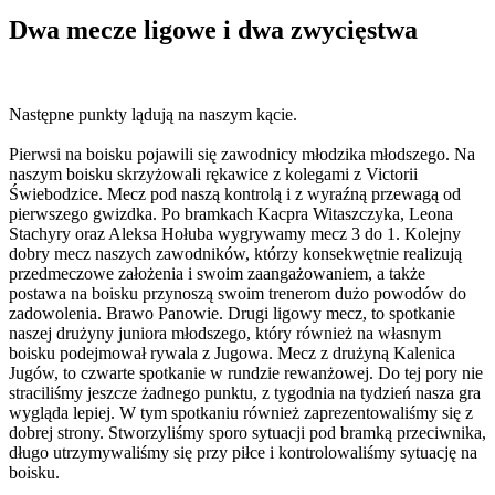
Dwa mecze ligowe i dwa zwycięstwa
Następne punkty lądują na naszym kącie.
Pierwsi na boisku pojawili się zawodnicy młodzika młodszego. Na
naszym boisku skrzyżowali rękawice z kolegami z Victorii
Świebodzice. Mecz pod naszą kontrolą i z wyraźną przewagą od
pierwszego gwizdka. Po bramkach Kacpra Witaszczyka, Leona
Stachyry oraz Aleksa Hołuba wygrywamy mecz 3 do 1. Kolejny
dobry mecz naszych zawodników, którzy konsekwętnie realizują
przedmeczowe założenia i swoim zaangażowaniem, a także
postawa na boisku przynoszą swoim trenerom dużo powodów do
zadowolenia. Brawo Panowie. Drugi ligowy mecz, to spotkanie
naszej drużyny juniora młodszego, który również na własnym
boisku podejmował rywala z Jugowa. Mecz z drużyną Kalenica
Jugów, to czwarte spotkanie w rundzie rewanżowej. Do tej pory nie
straciliśmy jeszcze żadnego punktu, z tygodnia na tydzień nasza gra
wygląda lepiej. W tym spotkaniu również zaprezentowaliśmy się z
dobrej strony. Stworzyliśmy sporo sytuacji pod bramką przeciwnika,
długo utrzymywaliśmy się przy piłce i kontrolowaliśmy sytuację na
boisku.