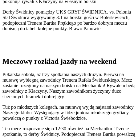
pokonują rywali z Kłaczyny na własnym boisku.
Derby Świdnicy pomiędzy UKS GRYF ŚWIDNICA. vs. Polonia
Stal Świdnica wygrywamy 3:1 na boisku gości w Bolesławicach,
podopieczni Trenera Bartka Prętkiego po bardzo dobrym meczu
dopisują do tabeli kolejne punkty. Brawo Panowie
Meczowy rozkład jazdy na weekend
Piłkarska sobota, aż trzy spotkania naszych drużyn. Pierwsi na
murawę wybiegną zawodnicy Trenera Rafała Świdurskiego. Mecz
zostanie rozegrany na naszym boisku na Mechaniku! Rywalem będą
zawodnicy z Kłaczyny. Naszym zawodnikom życzymy dużo
strzelonych bramek i dobrej gry.
Tuż po młodszych kolegach, na murawę wyjdą najstarsi zawodnicy
Naszego klubu. Występujący w lidze juniora młodszego gryfiacy
powalczą o punkty z Victoria Świebodzice.
Ten mecz rozpocznie się o 12:30 również na Mechaniku. Trzecie
spotkanie, to derby Świdnicy. Podopieczni Trenera Bartka powalczą