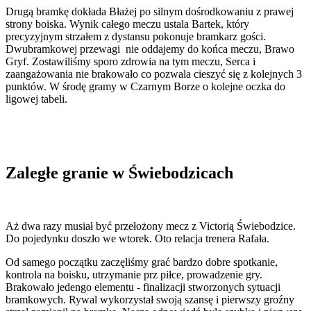
Drugą bramkę dokłada Błażej po silnym dośrodkowaniu z prawej
strony boiska. Wynik całego meczu ustala Bartek, który
precyzyjnym strzałem z dystansu pokonuje bramkarz gości.
Dwubramkowej przewagi nie oddajemy do końca meczu, Brawo
Gryf. Zostawiliśmy sporo zdrowia na tym meczu, Serca i
zaangażowania nie brakowało co pozwala cieszyć się z kolejnych 3
punktów. W środę gramy w Czarnym Borze o kolejne oczka do
ligowej tabeli.
Zaległe granie w Świebodzicach
Aż dwa razy musiał być przełożony mecz z Victorią Świebodzice.
Do pojedynku doszło we wtorek. Oto relacja trenera Rafała.
Od samego początku zaczęliśmy grać bardzo dobre spotkanie,
kontrola na boisku, utrzymanie prz piłce, prowadzenie gry.
Brakowało jedengo elementu - finalizacji stworzonych sytuacji
bramkowych. Rywal wykorzystał swoją szansę i pierwszy groźny