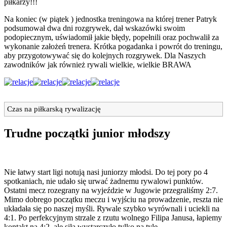
piłkarzy!!!
Na koniec (w piątek ) jednostka treningowa na której trener Patryk
podsumował dwa dni rozgrywek, dał wskazówki swoim
podopiecznym, uświadomił jakie błędy, popełnili oraz pochwalił za
wykonanie założeń trenera. Krótka pogadanka i powrót do treningu,
aby przygotowywać się do kolejnych rozgrywek. Dla Naszych
zawodników jak również rywali wielkie, wielkie BRAWA
Czas na piłkarską rywalizację
Trudne początki junior młodszy
Nie łatwy start ligi notują nasi juniorzy młodsi. Do tej pory po 4
spotkaniach, nie udało się urwać żadnemu rywalowi punktów.
Ostatni mecz rozegrany na wyjeździe w Jugowie przegraliśmy 2:7.
Mimo dobrego początku meczu i wyjściu na prowadzenie, reszta nie
układała się po naszej myśli. Rywale szybko wyrównali i uciekli na
4:1. Po perfekcyjnym strzale z rzutu wolnego Filipa Janusa, łapiemy
kontakt na 4:2, ale siła wystarczyło tylko na tyle.