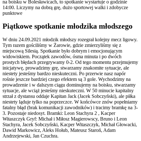
na boisku w Bolesławicach, to spotkanie wystartuje o godzinie
14:00. Liczymy na dobrą grę, dużo sportowej walki i zdobycze
punktowe
Piątkowe spotkanie młodzika młodszego
W dniu 24.09.2021 młodzik młodszy rozegrał kolejny mecz ligowy.
Tym razem gościliśmy w Żarowie, gdzie zmierzyliśmy się z
miejscową Silesią. Spotkanie było dobrym i emocjonującym
widowiskiem. Początek zawodów, ósma minuta i po dwóch
prostych błędach przegrywamy 0-2. Od tego momentu przejmujemy
inicjatywę, prowadzimy grę, stwarzamy znakomite sytuacje, ale
niestety jesteśmy bardzo nieskuteczni. Po przerwie nasz napór
rośnie jeszcze bardziej czego efektem są 3 gole. Wychodzimy na
prowadzenie i w dalszym ciągu dominujemy na boisku, stwarzamy
sytuacje, ale wciąż jesteśmy nieskuteczni. W 50 minucie kapitalny
strzał z dystansu oddaje Kapitan Jack (Jacek Sobczyński), ale piłka
niestety ląduje tylko na poprzeczce. W końcówce znów popełniamy
fatalny błąd (brak komunikacji zawodników) i tracimy bramkę na 3-
3. Pozostaje niedosyt. Bramki: Leon Stachyra 2 , Kacper
Witaszczyk Gryf: Michał i Miłosz Magierowscy, Bruno i Leon
Stachyra, Jacek Sobczyński, Kacper Witaszczyk, Michał Głowacki,
Dawid Markowicz, Aleks Hołub, Mateusz Staroń, Adam
Andrzejewski, Jan Czuchra.