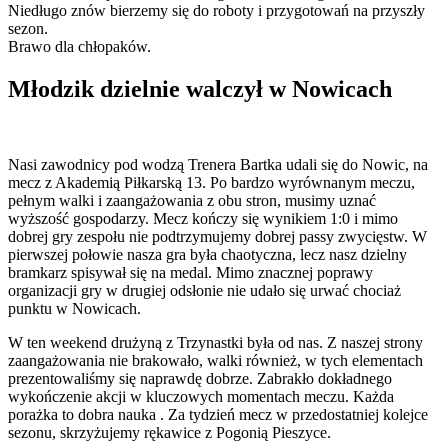
Niedługo znów bierzemy się do roboty i przygotowań na przyszły
sezon.
Brawo dla chłopaków.
Młodzik dzielnie walczył w Nowicach
Nasi zawodnicy pod wodzą Trenera Bartka udali się do Nowic, na
mecz z Akademią Piłkarską 13. Po bardzo wyrównanym meczu,
pełnym walki i zaangażowania z obu stron, musimy uznać
wyższość gospodarzy. Mecz kończy się wynikiem 1:0 i mimo
dobrej gry zespołu nie podtrzymujemy dobrej passy zwycięstw. W
pierwszej połowie nasza gra była chaotyczna, lecz nasz dzielny
bramkarz spisywał się na medal. Mimo znacznej poprawy
organizacji gry w drugiej odsłonie nie udało się urwać chociaż
punktu w Nowicach.
W ten weekend drużyną z Trzynastki była od nas. Z naszej strony
zaangażowania nie brakowało, walki również, w tych elementach
prezentowaliśmy się naprawdę dobrze. Zabrakło dokładnego
wykończenie akcji w kluczowych momentach meczu. Każda
porażka to dobra nauka . Za tydzień mecz w przedostatniej kolejce
sezonu, skrzyżujemy rękawice z Pogonią Pieszyce.