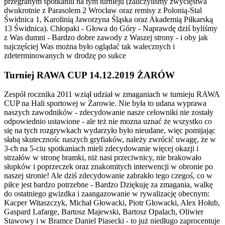
przegranym spotkaniu na tym turnieju (zaliczyliśmy zwycięstwa
dwukrotnie z Parasolem 2 Wrocław oraz remisy z Polonią-Stal
Świdnica 1, Karolinią Jaworzyna Śląska oraz Akademią Piłkarską
13 Świdnica). Chłopaki - Głowa do Góry - Naprawdę dziś byliśmy
z Was dumni - Bardzo dobre zawody z Waszej strony - i oby jak
najczęściej Was można było oglądać tak walecznych i
zdeterminowanych w drodzę po sukce
Turniej RAWA CUP 14.12.2019 ŻARÓW
Zespół rocznika 2011 wziął udział w zmaganiach w turnieju RAWA
CUP na Hali sportowej w Żarowie. Nie była to udana wyprawa
naszych zawodników - zdecydowanie nasze celowniki nie zostały
odpowiednio ustawione - ale też nie mozna uznać że wszystko co
się na tych rozgrywkach wydarzyło było nieudane, więc pomijając
słabą skutecznośc naszych gryfiaków, należy zwrócić uwagę, że w
3-ch na 5-ciu spotkaniach mieli zdecydowanie więcej okazj
i i
strzałów w stronę bramki, niż nasi przeciwnicy, nie brakowało
słupków i poprzeczek oraz znakomitych interwencji w obronie po
naszej stronie! Ale dziś zdecydowanie zabrakło tego czegoś, co w
piłce jest bardzo potrzebne - Bardzo Dziękuję za zmagania, walkę
do ostatniego gwizdka i zaangazowanie w rywalizację obecnym:
Kacper Witaszczyk, Michał Głowacki, Piotr Głowacki, Alex Hołub,
Gaspard Lafarge, Bartosz Majewski, Bartosz Opalach, Oliwier
Stawowy i w Bramce Daniel Piasecki - to już niedługo zaprocentuje