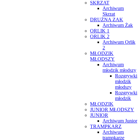
SKRZAT
Archiwum
Skrzat
DRUŻNA ZAK
Archiwum Żak
ORLIK 1
ORLIK 2
Archiwum Orlik
2
MŁODZIK
MŁODSZY
Archiwum
młodzik młodszy
Rozgrywki
młodzik
młodszy
Rozgrywki
młodzik
MŁODZIK
JUNIOR MŁODSZY
JUNIOR
Archiwum Junior
TRAMPKARZ
Archiwum
trampkarze