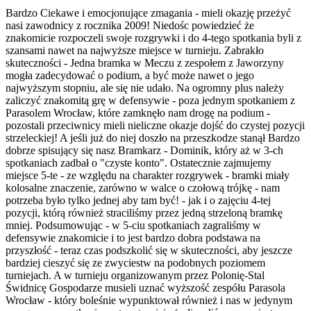
Bardzo Ciekawe i emocjonujące zmagania - mieli okazję przeżyć
nasi zawodnicy z rocznika 2009! Niedośc powiedzieć że
znakomicie rozpoczeli swoje rozgrywki i do 4-tego spotkania byli z
szansami nawet na najwyższe miejsce w turnieju. Zabrakło
skuteczności - Jedna bramka w Meczu z zespołem z Jaworzyny
mogła zadecydować o podium, a być może nawet o jego
najwyższym stopniu, ale się nie udało. Na ogromny plus należy
zaliczyć znakomi
tą grę w defensywie - poza jednym spotkaniem z
Parasolem Wrocław, które zamknęło nam drogę na podium -
pozostali przeciwnicy mieli nieliczne okazje dojść do czystej pozycji
strzeleckiej! A jeśli już do niej doszło na przeszkodze stanął Bardzo
dobrze spisujący się nasz Bramkarz - Dominik, który aż w 3-ch
spotkaniach zadbał o "czyste konto". Ostatecznie zajmujemy
miejsce 5-te - ze względu na charakter rozgrywek - bramki miały
kolosalne znaczenie, zarówno w walce o czołową trójkę - nam
potrzeba było tylko jednej aby tam być! - jak i o zajęciu 4-tej
pozycji, którą również straciliśmy przez jedną strzeloną bramkę
mniej. Podsumowując - w 5-ciu spotkaniach zagraliśmy w
defensywie znakomicie i to jest bardzo dobra podstawa na
przyszłość - teraz czas podszkolić się w skuteczności, aby jeszcze
bardziej cieszyć się ze zwyciestw na podobnych poziomem
turniejach. A w turnieju organizowanym przez Polonię-Stal
Świdnicę Gospodarze musieli uznać wyższość zespółu Parasola
Wrocław - który boleśnie wypunktował również i nas w jedynym