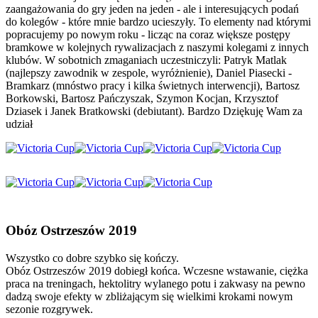
zaangażowania do gry jeden na jeden - ale i interesujących podań
do kolegów - które mnie bardzo ucieszyły. To elementy nad którymi
popracujemy po nowym roku - licząc na coraz większe postępy
bramkowe w kolejnych rywalizacjach z naszymi kolegami z innych
klubów. W sobotnich zmaganiach uczestniczyli: Patryk Matlak
(najlepszy zawodnik w zespole, wyróżnienie), Daniel Piasecki -
Bramkarz (mnóstwo pracy i kilka świetnych interwencji), Bartosz
Borkowski, Bartosz Pańczyszak, Szymon Kocjan, Krzysztof
Dziasek i Janek Bratkowski (debiutant). Bardzo Dziękuję Wam za
udział
Obóz Ostrzeszów 2019
Wszystko co dobre szybko się kończy.
Obóz Ostrzeszów 2019 dobiegł końca. Wczesne wstawanie, ciężka
praca na treningach, hektolitry wylanego potu i zakwasy na pewno
dadzą swoje efekty w zbliżającym się wielkimi krokami nowym
sezonie rozgrywek.