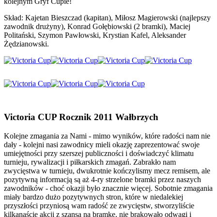
kolejnym Gryf Cupie!
Skład: Kajetan Bieszczad (kapitan), Miłosz Magierowski (najlepszy
zawodnik drużyny), Konrad Gołębiowski (2 bramki), Maciej
Politański, Szymon Pawłowski, Krystian Kafel, Aleksander
Żędzianowski.
Victoria CUP Rocznik 2011 Wałbrzych
Kolejne zmagania za Nami - mimo wyników, które radości nam nie
dały - kolejni nasi zawodnicy mieli okazję zaprezentować swoje
umiejętności przy szerszej publiczności i doświadczyć klimatu
turnieju, rywalizacji i piłkarskich zmagań. Zabrakło nam
zwycięstwa w turnieju, dwukrotnie kończylismy mecz remisem, ale
pozytywną informacją są aż 4-ry strzelone bramki przez naszych
zawodników - choć okazji było znacznie więcej. Sobotnie zmagania
miały b
ardzo dużo pozytywnych stron, które w niedalekiej
przyszłości przyniosą wam radość ze zwycięstw, stworzyliście
kilkanaście akcji z szansą na bramkę, nie brakowało odwagi i