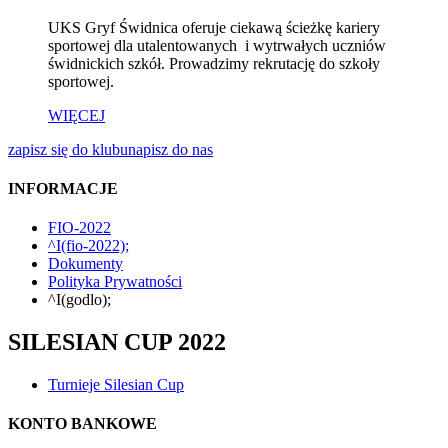
UKS Gryf Świdnica oferuje ciekawą ścieżkę kariery
sportowej dla utalentowanych i wytrwałych uczniów
świdnickich szkół. Prowadzimy rekrutację do szkoły
sportowej.
WIĘCEJ
zapisz się do klubu
napisz do nas
INFORMACJE
FIO-2022
^I(fio-2022);
Dokumenty
Polityka Prywatności
^I(godlo);
SILESIAN CUP 2022
Turnieje Silesian Cup
KONTO BANKOWE