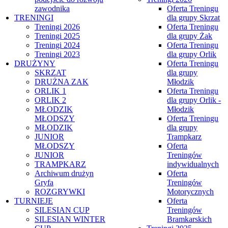
zawodnika
Oferta Treningu
TRENINGI
dla grupy Skrzat
Treningi 2026
Oferta Treningu
Treningi 2025
dla grupy Żak
Treningi 2024
Oferta Treningu
Treningi 2023
dla grupy Orlik
DRUŻYNY
Oferta Treningu
SKRZAT
dla grupy
DRUŻNA ZAK
Młodzik
ORLIK 1
Oferta Treningu
ORLIK 2
dla grupy Orlik -
MŁODZIK
Młodzik
MŁODSZY
Oferta Treningu
MŁODZIK
dla grupy
JUNIOR
Trampkarz
MŁODSZY
Oferta
JUNIOR
Treningów
TRAMPKARZ
indywidualnych
Archiwum drużyn
Oferta
Gryfa
Treningów
ROZGRYWKI
Motorycznych
TURNIEJE
Oferta
SILESIAN CUP
Treningów
SILESIAN WINTER
Bramkarskich