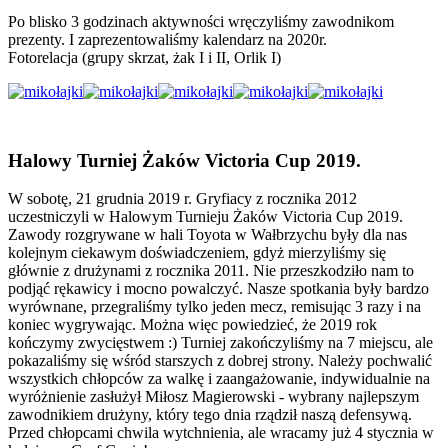
Po blisko 3 godzinach aktywności wręczyliśmy zawodnikom
prezenty. I zaprezentowaliśmy kalendarz na 2020r.
Fotorelacja (grupy skrzat, żak I i II, Orlik I)
Halowy Turniej Żaków Victoria Cup 2019.
W sobotę, 21 grudnia 2019 r. Gryfiacy z rocznika 2012
uczestniczyli w Halowym Turnieju Żaków Victoria Cup 2019.
Zawody rozgrywane w hali Toyota w Wałbrzychu były dla nas
kolejnym ciekawym doświadczeniem, gdyż mierzyliśmy się
głównie z drużynami z rocznika 2011. Nie przeszkodziło nam to
podjąć rękawicy i mocno powalczyć. Nasze spotkania były bardzo
wyrównane, przegraliśmy tylko jeden mecz, remisując 3 razy i na
koniec wygrywając. Można więc powiedzieć, że 2019 rok
kończymy zw
ycięstwem
:)
Turniej zakończyliśmy na 7 miejscu, ale
pokazaliśmy się wśród starszych z dobrej strony. Należy pochwalić
wszystkich chłopców za walkę i zaangażowanie, indywidualnie na
wyróżnienie zasłużył Miłosz Magierowski - wybrany najlepszym
zawodnikiem drużyny, który tego dnia rządził naszą defensywą.
Przed chłopcami chwila wytchnienia, ale wracamy już 4 stycznia w