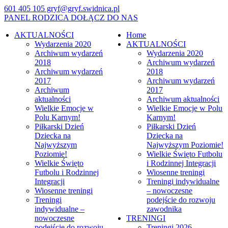
601 405 105
gryf@gryf.swidnica.pl
PANEL RODZICA
DOŁĄCZ DO NAS
AKTUALNOŚCI
Home
Wydarzenia 2020
AKTUALNOŚCI
Archiwum wydarzeń
Wydarzenia 2020
2018
Archiwum wydarzeń
Archiwum wydarzeń
2018
2017
Archiwum wydarzeń
Archiwum
2017
aktualności
Archiwum aktualności
Wielkie Emocje w
Wielkie Emocje w Polu
Polu Karnym!
Karnym!
Piłkarski Dzień
Piłkarski Dzień
Dziecka na
Dziecka na
Najwyższym
Najwyższym Poziomie!
Poziomie!
Wielkie Święto Futbolu
Wielkie Święto
i Rodzinnej Integracji
Futbolu i Rodzinnej
Wiosenne treningi
Integracji
Treningi indywidualne
Wiosenne treningi
– nowoczesne
Treningi
podejście do rozwoju
indywidualne –
zawodnika
nowoczesne
TRENINGI
podejście do rozwoju
Treningi 2026