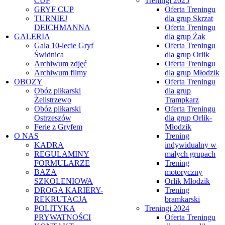
CUP
Treningi 2025
GRYF CUP
Oferta Treningu
TURNIEJ
dla grup Skrzat
DEICHMANNA
Oferta Treningu
GALERIA
dla grup Żak
Gala 10-lecie Gryf
Oferta Treningu
Świdnica
dla grup Orlik
Archiwum zdjęć
Oferta Treningu
Archiwum filmy
dla grup Młodzik
OBOZY
Oferta Treningu
Obóz piłkarski
dla grup
Żelistrzewo
Trampkarz
Obóz piłkarski
Oferta Treningu
Ostrzeszów
dla grup Orlik-
Ferie z Gryfem
Młodzik
O NAS
Trening
KADRA
indywidualny w
REGULAMINY
małych grupach
FORMULARZE
Trening
BAZA
motoryczny
SZKOLENIOWA
Orlik Młodzik
DROGA KARIERY-
Trening
REKRUTACJA
bramkarski
POLITYKA
Treningi 2024
PRYWATNOŚCI
Oferta Treningu