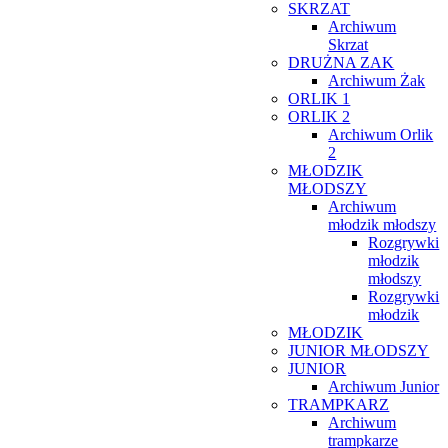
SKRZAT
Archiwum
Skrzat
DRUŻNA ZAK
Archiwum Żak
ORLIK 1
ORLIK 2
Archiwum Orlik
2
MŁODZIK
MŁODSZY
Archiwum
młodzik młodszy
Rozgrywki
młodzik
młodszy
Rozgrywki
młodzik
MŁODZIK
JUNIOR MŁODSZY
JUNIOR
Archiwum Junior
TRAMPKARZ
Archiwum
trampkarze