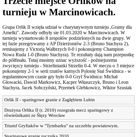
Trzecie miejsce Orlików na
turnieju w Marcinowicach.
Grupa Orlik II wzięła udział w charytatywnym turnieju ,Gramy dla
Amelki". Zawody odbyły sie 01.03.2020 w Marcinowicach. W
turnieju wystartowało 8 zespołów podzielonych na dwie grupy. W
tej fazie przegrywamy z AP Dzierżoniów 2-3 (Bruno Stachyra 2),
remisujemy z Victorią Wałbrzych 0-0 i pokonujemy Champion
Nowa Ruda 1-0 (Bruno Stachyra). Te rezultaty dają nam przepustkę
do półfinału. Tutaj musimy uznac wyższość - poźniejszemu
zwycięzcy turnieju - Strzelinianki Strzelin 0-4. W meczu o 3 miejsce
pokonujemy 2-1 w serii rzutów karnych Polonię Stal Świdnica - w
regulaminowym czasie gry było 0-0 Gryf Świdnica: Michał
Głowacki, Dawid Markowicz, Kacper Witaszczyk, Bruno i Leon
Stachyra, Jacek Sobczyński, Przemek Glebkowicz, Wiktor Szustak
Orlik II - sparingowe granie z Zagłębiem Lubin
Drużyna Orlika II (r. 2010) rozegrała mecz sparingowy z
rówieśnikami ze Ślęzy Wrocław
Triumf Gryfiaków w "Tymbarku" na szczeblu powiatowym.
Sparingowe granie rocznika 2010