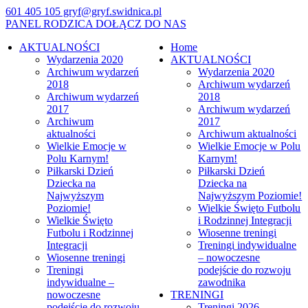
601 405 105
gryf@gryf.swidnica.pl
PANEL RODZICA
DOŁĄCZ DO NAS
AKTUALNOŚCI
Home
Wydarzenia 2020
AKTUALNOŚCI
Archiwum wydarzeń
Wydarzenia 2020
2018
Archiwum wydarzeń
Archiwum wydarzeń
2018
2017
Archiwum wydarzeń
Archiwum
2017
aktualności
Archiwum aktualności
Wielkie Emocje w
Wielkie Emocje w Polu
Polu Karnym!
Karnym!
Piłkarski Dzień
Piłkarski Dzień
Dziecka na
Dziecka na
Najwyższym
Najwyższym Poziomie!
Poziomie!
Wielkie Święto Futbolu
Wielkie Święto
i Rodzinnej Integracji
Futbolu i Rodzinnej
Wiosenne treningi
Integracji
Treningi indywidualne
Wiosenne treningi
– nowoczesne
Treningi
podejście do rozwoju
indywidualne –
zawodnika
nowoczesne
TRENINGI
podejście do rozwoju
Treningi 2026