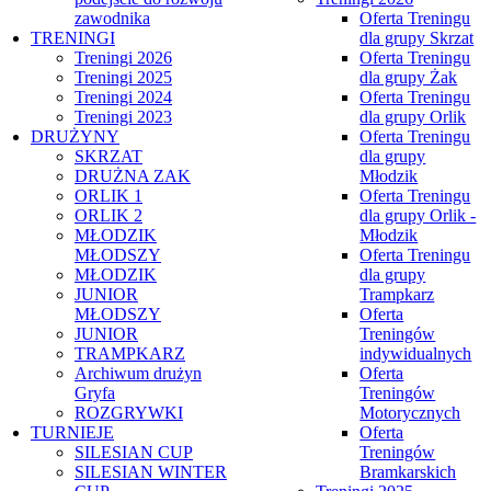
zawodnika
Oferta Treningu
TRENINGI
dla grupy Skrzat
Treningi 2026
Oferta Treningu
Treningi 2025
dla grupy Żak
Treningi 2024
Oferta Treningu
Treningi 2023
dla grupy Orlik
DRUŻYNY
Oferta Treningu
SKRZAT
dla grupy
DRUŻNA ZAK
Młodzik
ORLIK 1
Oferta Treningu
ORLIK 2
dla grupy Orlik -
MŁODZIK
Młodzik
MŁODSZY
Oferta Treningu
MŁODZIK
dla grupy
JUNIOR
Trampkarz
MŁODSZY
Oferta
JUNIOR
Treningów
TRAMPKARZ
indywidualnych
Archiwum drużyn
Oferta
Gryfa
Treningów
ROZGRYWKI
Motorycznych
TURNIEJE
Oferta
SILESIAN CUP
Treningów
SILESIAN WINTER
Bramkarskich