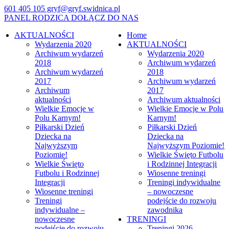
601 405 105
gryf@gryf.swidnica.pl
PANEL RODZICA
DOŁĄCZ DO NAS
AKTUALNOŚCI
Home
Wydarzenia 2020
AKTUALNOŚCI
Archiwum wydarzeń
Wydarzenia 2020
2018
Archiwum wydarzeń
Archiwum wydarzeń
2018
2017
Archiwum wydarzeń
Archiwum
2017
aktualności
Archiwum aktualności
Wielkie Emocje w
Wielkie Emocje w Polu
Polu Karnym!
Karnym!
Piłkarski Dzień
Piłkarski Dzień
Dziecka na
Dziecka na
Najwyższym
Najwyższym Poziomie!
Poziomie!
Wielkie Święto Futbolu
Wielkie Święto
i Rodzinnej Integracji
Futbolu i Rodzinnej
Wiosenne treningi
Integracji
Treningi indywidualne
Wiosenne treningi
– nowoczesne
Treningi
podejście do rozwoju
indywidualne –
zawodnika
nowoczesne
TRENINGI
podejście do rozwoju
Treningi 2026