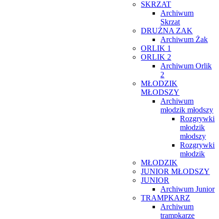
SKRZAT
Archiwum
Skrzat
DRUŻNA ZAK
Archiwum Żak
ORLIK 1
ORLIK 2
Archiwum Orlik
2
MŁODZIK
MŁODSZY
Archiwum
młodzik młodszy
Rozgrywki
młodzik
młodszy
Rozgrywki
młodzik
MŁODZIK
JUNIOR MŁODSZY
JUNIOR
Archiwum Junior
TRAMPKARZ
Archiwum
trampkarze