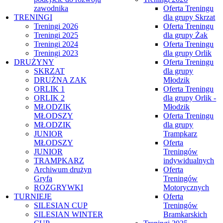
zawodnika
Oferta Treningu
TRENINGI
dla grupy Skrzat
Treningi 2026
Oferta Treningu
Treningi 2025
dla grupy Żak
Treningi 2024
Oferta Treningu
Treningi 2023
dla grupy Orlik
DRUŻYNY
Oferta Treningu
SKRZAT
dla grupy
DRUŻNA ZAK
Młodzik
ORLIK 1
Oferta Treningu
ORLIK 2
dla grupy Orlik -
MŁODZIK
Młodzik
MŁODSZY
Oferta Treningu
MŁODZIK
dla grupy
JUNIOR
Trampkarz
MŁODSZY
Oferta
JUNIOR
Treningów
TRAMPKARZ
indywidualnych
Archiwum drużyn
Oferta
Gryfa
Treningów
ROZGRYWKI
Motorycznych
TURNIEJE
Oferta
SILESIAN CUP
Treningów
SILESIAN WINTER
Bramkarskich