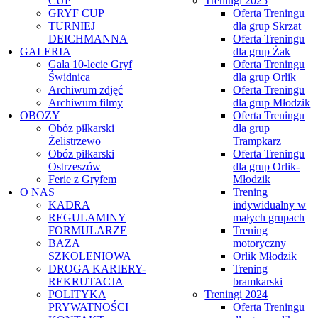
CUP
Treningi 2025
GRYF CUP
Oferta Treningu
TURNIEJ
dla grup Skrzat
DEICHMANNA
Oferta Treningu
GALERIA
dla grup Żak
Gala 10-lecie Gryf
Oferta Treningu
Świdnica
dla grup Orlik
Archiwum zdjęć
Oferta Treningu
Archiwum filmy
dla grup Młodzik
OBOZY
Oferta Treningu
Obóz piłkarski
dla grup
Żelistrzewo
Trampkarz
Obóz piłkarski
Oferta Treningu
Ostrzeszów
dla grup Orlik-
Ferie z Gryfem
Młodzik
O NAS
Trening
KADRA
indywidualny w
REGULAMINY
małych grupach
FORMULARZE
Trening
BAZA
motoryczny
SZKOLENIOWA
Orlik Młodzik
DROGA KARIERY-
Trening
REKRUTACJA
bramkarski
POLITYKA
Treningi 2024
PRYWATNOŚCI
Oferta Treningu